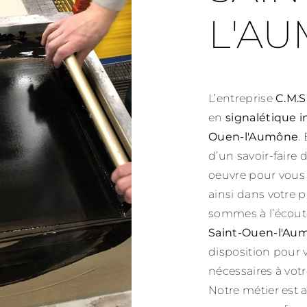
L'A
L’entreprise
C.M.S
en
signalétique i
Ouen-l'Aumône
.
d’un savoir-faire
oeuvre pour vous
ainsi dans votre 
sommes à l’écoute
Saint-Ouen-l'Au
disposition pour
nécessaires à vot
Notre métier est a