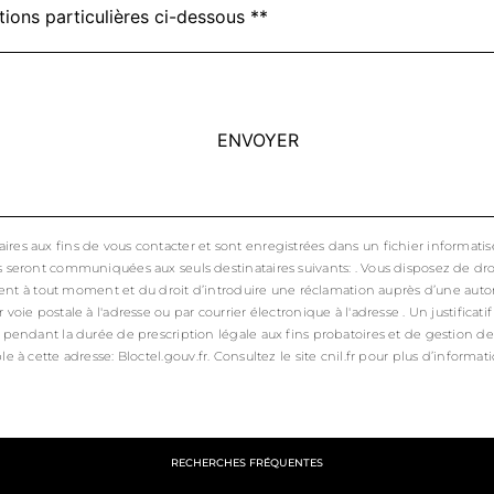
tions particulières ci-dessous **
ENVOYER
 aux fins de vous contacter et sont enregistrées dans un fichier informatisé. E
eront communiquées aux seuls destinataires suivants: . Vous disposez de droits 
ent à tout moment et du droit d’introduire une réclamation auprès d’une autori
ie postale à l'adresse ou par courrier électronique à l'adresse . Un justifica
endant la durée de prescription légale aux fins probatoires et de gestion des c
le à cette adresse:
Bloctel.gouv.fr
. Consultez le site cnil.fr pour plus d’informati
RECHERCHES FRÉQUENTES