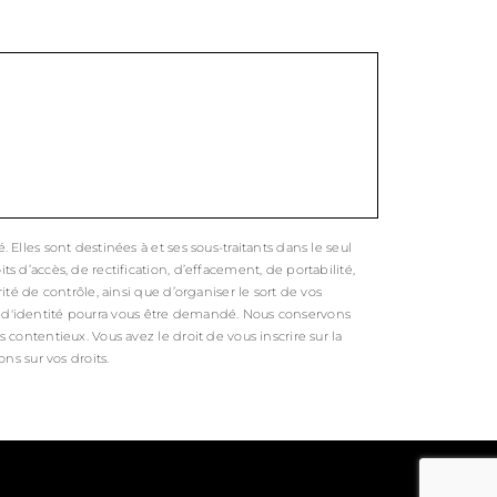
lles sont destinées à et ses sous-traitants dans le seul
d’accès, de rectification, d’effacement, de portabilité,
té de contrôle, ainsi que d’organiser le sort de vos
tif d'identité pourra vous être demandé. Nous conservons
ontentieux. Vous avez le droit de vous inscrire sur la
ons sur vos droits.