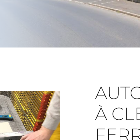
AUT
À C
FER