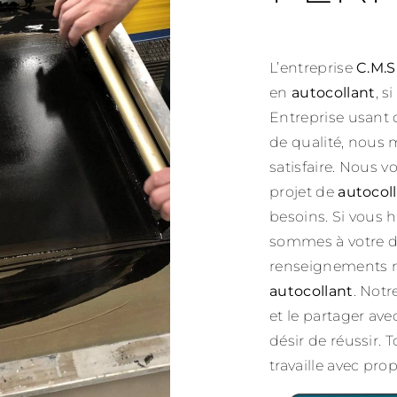
L’entreprise
C.M.S
en
autocollant
, s
Entreprise usant 
de qualité, nous 
satisfaire. Nous 
projet de
autocol
besoins. Si vous 
sommes à votre di
renseignements né
autocollant
. Notr
et le partager av
désir de réussir. 
travaille avec prop