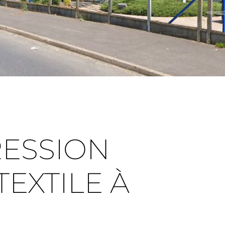
RESSION
TEXTILE À
L