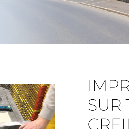
IMP
SUR 
CREI