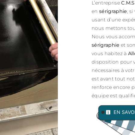
L’entreprise
C.M.S
en
sérigraphie
, s
usant d’une expéri
nous mettons tout
Nous vous accomp
sérigraphie
et som
vous habitez à
Al
disposition pour
nécessaires à vot
est avant tout not
renforce encore pl
équipe est qualifié
EN SAVO