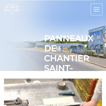
Panneau de gestion des cookies
PANNEAUX
DE
CHANTIER
SAINT-
OUEN-
L'AUMÔNE