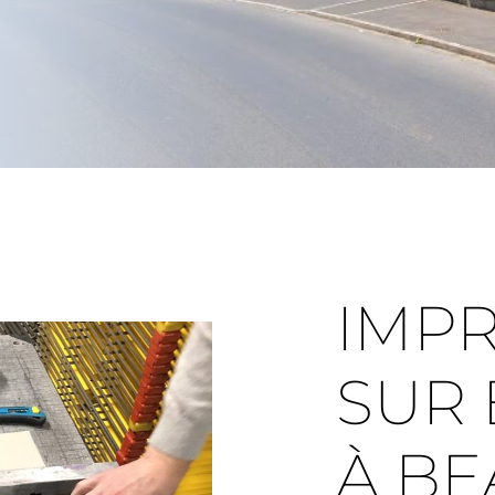
IMP
SUR
À BE