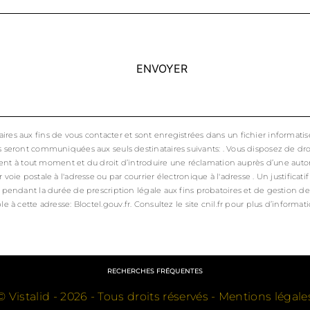
ENVOYER
 aux fins de vous contacter et sont enregistrées dans un fichier informatisé. E
eront communiquées aux seuls destinataires suivants: . Vous disposez de droits 
ent à tout moment et du droit d’introduire une réclamation auprès d’une autori
ie postale à l'adresse ou par courrier électronique à l'adresse . Un justifica
endant la durée de prescription légale aux fins probatoires et de gestion des c
le à cette adresse:
Bloctel.gouv.fr
. Consultez le site cnil.fr pour plus d’informati
RECHERCHES FRÉQUENTES
©
Vistalid
- 2026 - Tous droits réservés -
Mentions légale