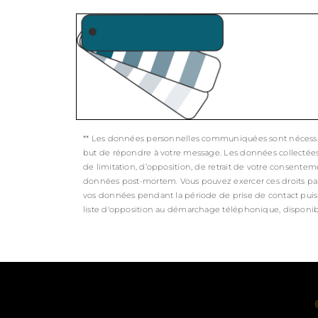
** Les données personnelles communiquées sont nécessaires
but de répondre à votre message. Les données collectées s
de limitation, d’opposition, de retrait de votre consentem
données post-mortem. Vous pouvez exercer ces droits par vo
vos données pendant la période de prise de contact puis p
liste d'opposition au démarchage téléphonique, disponib