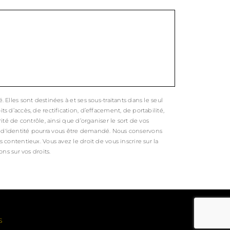
lles sont destinées à et ses sous-traitants dans le seul
d’accès, de rectification, d’effacement, de portabilité,
té de contrôle, ainsi que d’organiser le sort de vos
tif d'identité pourra vous être demandé. Nous conservons
ontentieux. Vous avez le droit de vous inscrire sur la
ons sur vos droits.
s