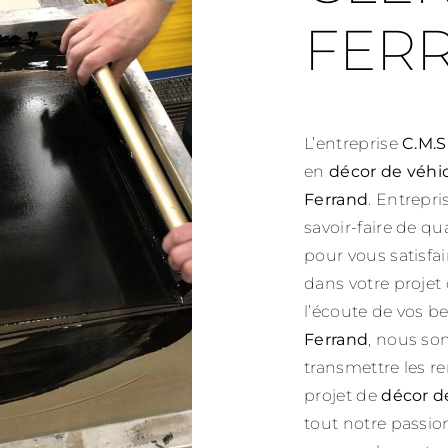
FER
L’entreprise
C.M.S
en
décor de véhi
Ferrand
. Entrepr
savoir-faire de q
pour vous satisf
dans votre projet
l’écoute de vos be
Ferrand
, nous so
transmettre les r
projet de
décor d
tout notre passio