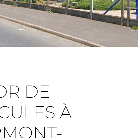
OR DE
CULES À
RMONT-