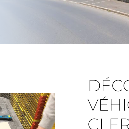
DÉC
VÉHI
CLE