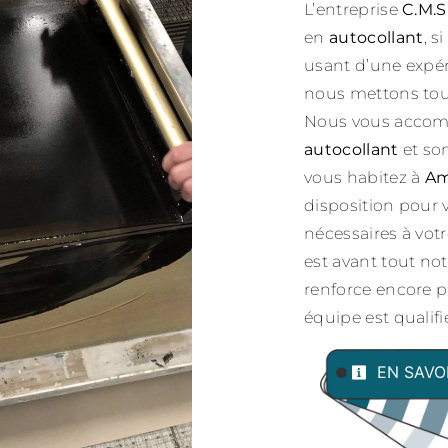
L’entreprise
C.M.S
en
autocollant
, s
usant d’une expéri
nous mettons tout
Nous vous accomp
autocollant
et so
vous habitez à
Am
disposition pour
nécessaires à vot
est avant tout not
renforce encore pl
équipe est qualifié
EN SAVO