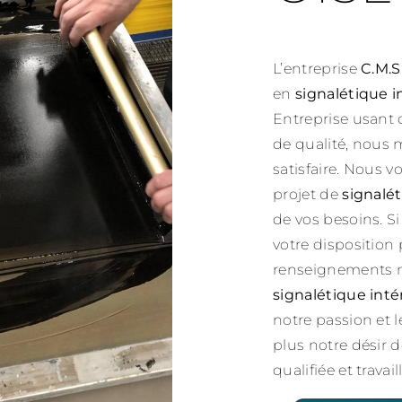
L’entreprise
C.M.S
en
signalétique i
Entreprise usant 
de qualité, nous 
satisfaire. Nous 
projet de
signalét
de vos besoins. S
votre disposition
renseignements né
signalétique inté
notre passion et 
plus notre désir d
qualifiée et travai