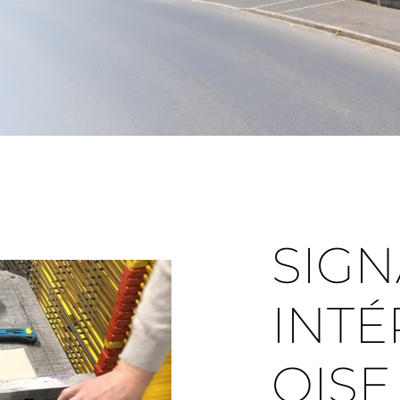
SIGN
INTÉ
OISE