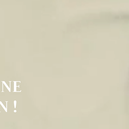
NNE
 !